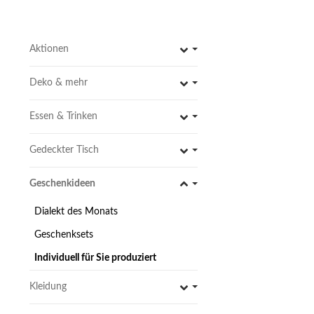
Aktionen
Toggle subcategories
Flaschenöffner mi
Deko & mehr
Toggle subcategories
& schwarzer Edels
4,49 €
*
Essen & Trinken
Toggle subcategories
Sofort verfügbar
Lieferzeit: 1 - 3 Werkt
Gedeckter Tisch
Toggle subcategories
Geschenkideen
Toggle subcategories
Dialekt des Monats
IN DE
Geschenksets
Individuell für Sie produziert
Kleidung
Keramik-Tasse, mi
Toggle subcategories
Henkel, individuell