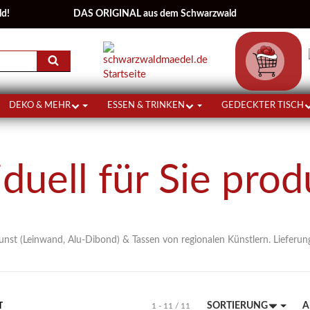
ld!
DAS ORIGINAL aus dem Schwarzwald
Warenkorb
DEKO & MEHR
ESSEN & TRINKEN
GEDECKTER TISCH
iduell für Sie prod
t (Leinwand, Alu-Dibond) & Tassen von regionalen Künstlern. Lieferung
SORTIERUNG
A
T
1 - 11 / 11