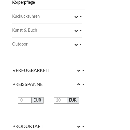
9,95 €
*
Körperpflege
Sofort verfügbar
Lieferzeit: 3 - 5 Werkt
Kuckucksuhren
Toggle subcategories
Kunst & Buch
Toggle subcategories
Outdoor
Toggle subcategories
IN DE
VERFÜGBARKEIT
Emailletasse indivi
14,95 €
*
PREISSPANNE
Sofort verfügbar
EUR
EUR
Farbe
PRODUKTART