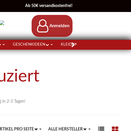
Ab 50€ versandkostenfrei!
Anmelden
GESCHENKIDEEN
KLEIDUNG
KÖRPERPFLEGE
uziert
 in 2-3 Tagen!
RTIKEL PRO SEITE
ALLE HERSTELLER