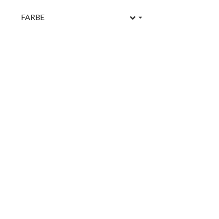
FARBE
ZUM ART
Edelstahltasse, ind
Karabiner
12,95 € -
14,9
Sofort verfügbar
Farbe