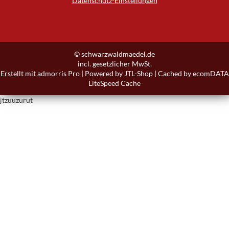
Datenschutz-Einstellungen
© schwarzwaldmaedel.de
incl. gesetzlicher MwSt.
Erstellt mit
admorris Pro
|
Powered by
JTL-Shop
| Cached by
ecomDATA
LiteSpeed Cache
jtzuuzurut