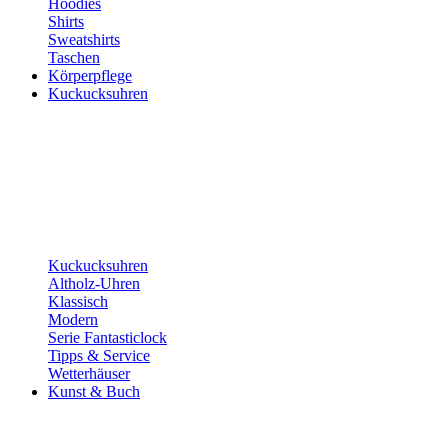
Hoodies
Shirts
Sweatshirts
Taschen
Körperpflege
Kuckucksuhren
Kuckucksuhren
Altholz-Uhren
Klassisch
Modern
Serie Fantasticlock
Tipps & Service
Wetterhäuser
Kunst & Buch