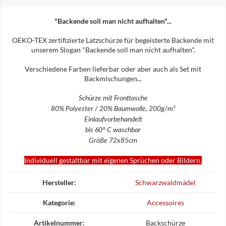
"Backende soll man nicht aufhalten"...
OEKO-TEX zertifizierte Latzschürze für begeisterte Backende mit
unserem Slogan "Backende soll man nicht aufhalten".
Verschiedene Farben lieferbar oder aber auch als Set mit
Backmischungen...
Schürze mit Fronttasche
80% Polyester / 20% Baumwolle, 200g/m²
Einlaufvorbehandelt
bis 60° C waschbar
Größe 72x85cm
Individuell gestaltbar mit eigenen Sprüchen oder Bildern.
Produkteigenschaft
Wert
Hersteller:
Schwarzwaldmädel
Kategorie:
Accessoires
Artikelnummer:
Backschürze